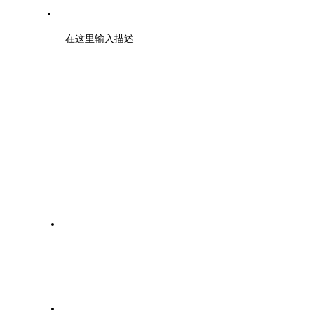
地址：浙江大学紫金港校区工程训练金工中心110室
在这里输入描述
粤科政策通