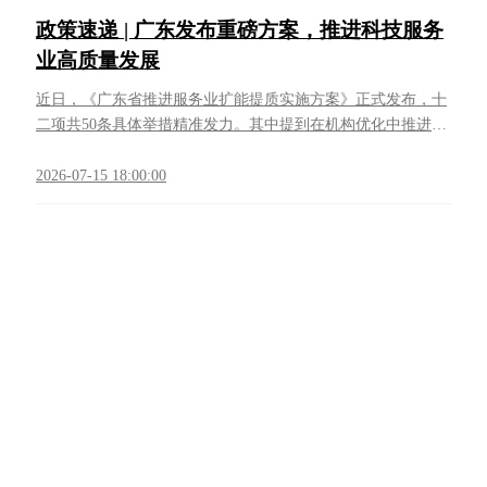
体”理事长单位，“粤港澳信息科技协同创新联合体”理事长单
政策速递 | 广东发布重磅方案，推进科技服务
位，广东省科技厅、广东省科协评定的2024年度积极开展科技
业高质量发展
普法公益驿站单位，多次为省政府、省发改委、新华社瞭望智
库建言献策并被采纳，是粤港澳大湾区科技成果转化的重要平
近日，《广东省推进服务业扩能提质实施方案》正式发布，十
台之一。往期推荐划重点！2026年政府工作报告中的科技创新
二项共50条具体举措精准发力。其中提到在机构优化中推进科
诚邀加入广东省科技成果转化促进会，入会邀请函请查收→重
技服务业加快高质量发展。原文如下：（来源：广东省发展和
磅上线 | 广东省科技成果转化促进会官方网站全新升级！政策
改革委员会、南方网、粤学习）关于广东省科技成果转化促进
2026-07-15 18:00:00
速递 | 广东重磅发布！加快培育发展新赛道引领现代化产业体
会广东省科技成果转化促进会是广东省科协主管，广东省民政
系建设行动规划聚力产服融合 强化科创赋能 学会企业科创活
厅登记，由广东地区高校、科研机构、企业、专家等自愿组成
动——制造业与服务业协同融合发展场景对接交流活动圆满举
的广东省唯一专注科技成果转移转化的省级科技社团，按照广
办
东省委、省府有关要求开展科技成果评价、标准编制等服务，
是“科创中国”——“科创广东”场景运营实施单位，中国科协“博
士创新站”建设承担单位，“科创中国”科技成果转化专业服务团
团长单位，“广东省科协科技成果转化联合体”理事长单位，“粤
港澳信息科技协同创新联合体”理事长单位，广东省科技厅、
广东省科协评定的2024年度积极开展科技普法公益驿站单位，
多次为省政府、省发改委、新华社瞭望智库建言献策并被采
纳，是粤港澳大湾区科技成果转化的重要平台之一。往期推荐
划重点！2026年政府工作报告中的科技创新诚邀加入广东省科