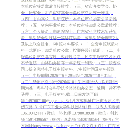
及保密合规性严格审核把关;（二）粤科转会会员单位：
本单位审核盖章后直接推荐；（三）省市各类学会、协
会、研究会：汇总审核本会员单位材料后统一推荐；
（四）省内高校、科研院所：本单位审核加盖公章后推
荐；（五）省内事业单位：本单位审核加盖公章后推荐；
（六）个人提名：由两院院士、广东省科学技术奖获奖
者、粤科转会科技奖一等奖获得者，或粤科转会理事2人
及以上联合提名。6申报材料要求（一）全套申报纸质材
料一式两份，加盖单位公章，按顺序装订成册；（二）申
报单位对材料真实性、客观性负责，所有申报材料及附件
不予退还，由奖励办留存一年后统一销毁；（三）按要求
同步提交完整电子版申报材料。7申报时间及材料报送
（一）申报周期:2026年6月29日起至2026年10月31日；
（二）纸质材料:须于2026年10月31日前送达（以邮戳日
期为准）粤科转会科学技术奖奖励办公室，逾期一律不予
受理；（三）电子版材料:截止日前发送至邮
箱:1497607100@qq.com。8联系方式地址广州市天河区先
烈东路131号广东工业大学科技园A栋1楼。联系人陶老师
13610342444（微信）骆老师 13798018938（微信）利老
师 15914396567（微信）李老师 15820190564（微信）官
方网址https://www.gdkch.org.cn/9附件文件附件1：广东省