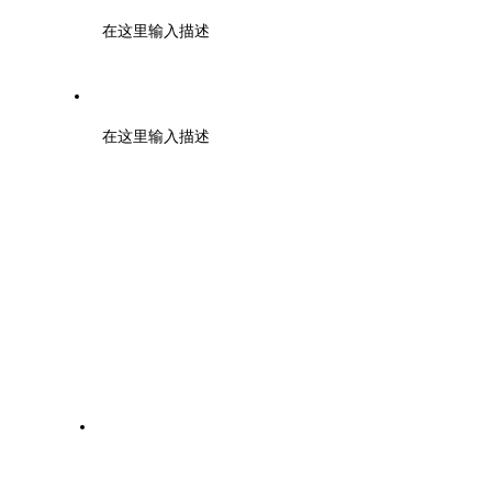
在这里输入描述
地址：浙江大学紫金港校区工程训练金工中心110室
在这里输入描述
粤科政策通