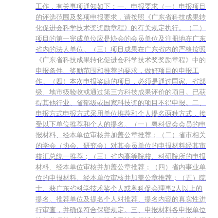
工作，有关事项通知如下：一、申报要求（一）申报项目
的评选范围及奖项申报要求，请按照《广东省科技成果转
化促进会科学技术奖奖励章程》的有关规定执行。（二）
项目的第一完成单位应是协会的会员单位及注册地在广东
省内的法人单位。（三）项目成果在广东省内的严格按照
《广东省科技成果转化促进会科学技术奖奖励章程》中的
申报条件、奖励范围和推荐的要求，做好项目的申报工
作。（四）本次申报奖励的项目，必须是通过国家、省部
级、地市级验收或通过第三方科技成果评价的项目。已获
得其他行业、省部级或国家科技奖的项目不得申报。二、
申报方式申报方式采用单位推荐和个人提名两种方式，接
受以下单位推荐和个人的提名。（一）粤科促会会员的申
报材料、经本单位审核并加盖公章推荐；（二）省市相关
的学会（协会、研究会）对其会员单位的申报材料经其审
核汇总统一推荐；（三）省内高等院校、科研院所的申报
材料、经本单位审核并加盖公章推荐；（四）省内事业单
位的申报材料、经本单位审核并加盖公章推荐；（五）院
士、获广东省科学技术奖个人或粤科促会理事2人以上的
提名。推荐单位及提名个人对推荐、提名内容的真实性进
行审查，并确保符合保密规定。三、申报材料各申报单位