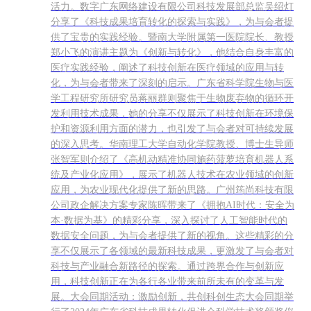
活力。数字广东网络建设有限公司科技发展部总监吴绍灯
分享了《科技成果培育转化的探索与实践》，为与会者提
供了宝贵的实践经验。暨南大学附属第一医院院长、教授
郑小飞的演讲主题为《创新与转化》，他结合自身丰富的
医疗实践经验，阐述了科技创新在医疗领域的应用与转
化，为与会者带来了深刻的启示。广东省科学院生物与医
学工程研究所研究员蒋丽群则聚焦于生物废弃物的循环开
发利用技术成果，她的分享不仅展示了科技创新在环境保
护和资源利用方面的潜力，也引发了与会者对可持续发展
的深入思考。华南理工大学自动化学院教授、博士生导师
张智军则介绍了《高机动精准协同施药菠萝培育机器人系
统及产业化应用》，展示了机器人技术在农业领域的创新
应用，为农业现代化提供了新的思路。广州筠尚科技有限
公司政企解决方案专家陈晖带来了《拥抱AI时代：安全为
本·数据为基》的精彩分享，深入探讨了人工智能时代的
数据安全问题，为与会者提供了新的视角。这些精彩的分
享不仅展示了各领域的最新科技成果，更激发了与会者对
科技与产业融合新路径的探索。通过跨界合作与创新应
用，科技创新正在为各行各业带来前所未有的变革与发
展。大会同期活动：激励创新，共创科创生态大会同期举