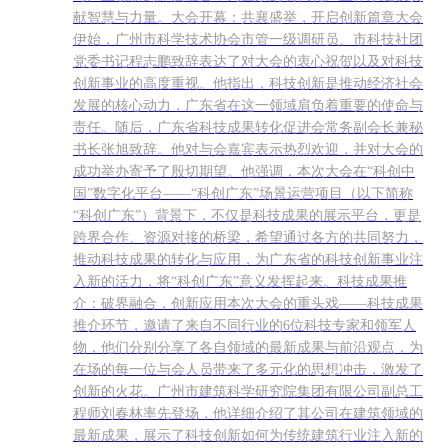
献智慧与力量。大会开幕：共襄盛举，开启创新篇章大会
伊始，广州市科学技术协会市管一级调研员、市科技社团
党委书记程志鹏致辞表达了对大会的衷心祝贺以及对科技
创新事业的高度重视。他指出，科技创新是推动经济社会
发展的核心动力，广东省在这一领域肩负着重要的使命与
责任。随后，广东省科技成果转化促进会常务副会长兼秘
书长张旭致辞。他对与会嘉宾表示热烈欢迎，并对大会的
成功举办寄予了殷切期望。他强调，本次大会在“科创中
国”数字化平台——“科创广东”场景运营项目（以下简称
“科创广东”）背景下，不仅是科技成果的展示平台，更是
跨界合作、资源对接的桥梁，希望通过各方的共同努力，
推动科技成果的转化与应用，为广东省的科技创新事业注
入新的活力，将“科创广东”意义发挥起来。科技成果推
介：破界融合，创新应用本次大会的重头戏——科技成果
推介环节，邀请了来自不同行业的6位科技专家和领军人
物，他们分别分享了各自领域的最新成果与前沿观点，为
在场的每一位与会人员带来了多元化的思想冲击，激发了
创新的火花。广州市建筑科学研究院集团有限公司副总工
程师刘春林率先登场，他详细介绍了其公司在建筑领域的
最新成果，展示了科技创新如何为传统建筑行业注入新的