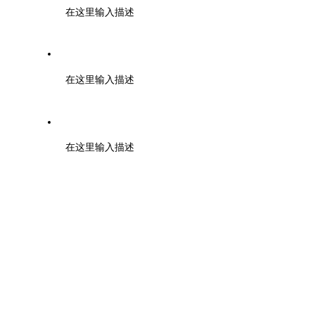
在这里输入描述
邮箱：tuanbiao@zmia.org.cn QQ：45781234
在这里输入描述
地址：浙江大学紫金港校区工程训练金工中心110室
在这里输入描述