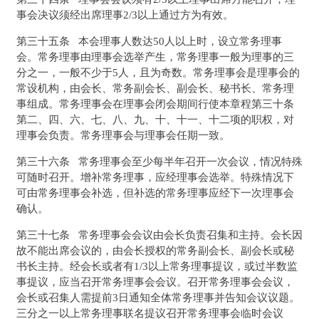
事会决议须经出席理事2/3以上通过方为有效。
第三十五条 本会理事人数达50人以上时，设立常务理事
会。常务理事由理事会选举产生，常务理事一般为理事的三
分之一，一般不少于5人，且为奇数。常务理事会是理事会的
常设机构，由会长、常务副会长、副会长、秘书长、常务理
事组成。常务理事会在理事会闭会期间行使本章程第三十条
第二、四、六、七、八、九、十、十一、十二项的职权，对
理事会负责。常务理事会与理事会任期一致。
第三十六条 常务理事会至少每半年召开一次会议，情况特殊
可随时召开。增补常务理事，应经理事会选举。特殊情况下
可由常务理事会补选，但补选的常务理事应经下一次理事会
确认。
第三十七条 常务理事会会议由会长负责召集和主持。会长因
故不能出席会议的，由会长授权的常务副会长、副会长或秘
书长主持。经会长或者有1/3以上常务理事提议，或过半数监
事提议，应当召开常务理事会会议。召开常务理事会会议，
会长或召集人需提前3日通知全体常务理事并告知会议议题。
三分之一以上常务理事联名提议召开常务理事会临时会议