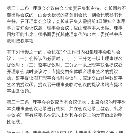
第三十二条 理事会会议由会长负责召集和主持。会长因故不
能出席会议的，由会长授权的常务副会长、副会长或秘书长
主持。召开理事会会议，会长或召集人需提前3日通知全体理
事并告知会议议题。理事会会议，应由理事本人出席。理事
因故不能出席，须书面委托其他理事代为出席，委托书中应
载明授权事项。
有下列情形之一的，会长在5个工作日内召集理事会临时会
议：（一）会长认为必要时；（二）三分之一以上理事联名
提议时；（三）监事提议时。三分之一以上理事联名提议召
开理事会临时会议时，应提交由全体联名理事签名的提议
函。监事提议召开理事会临时会议时，应递交由过半数监事
签名的提议函。提议召开理事会临时会议的提议者均应提出
事由及议题。
第三十三条 理事会会议应当有会议记录，出席会议的理事对
本次理事会会议记录进行核实，并在会议记录上签名。出席
会议的理事有权要求在记录上对其在会议上的发言做出说明
性记载。
第三十四条 理事会会议须有2/3以上理事出席方能召开；理